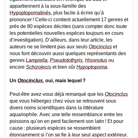
appartiennent à la sous-famille des
Hypoptopomatinés
, plus facile à écrire qu’à 
prononcer ! Celle-ci contient actuellement 17 genres et 
près de 80 espèces décrites (sans compter donc 
toute 
les potentielles nouvelles espèces 
toujours en cours 
d’investigation).
 D’ailleurs, dans leur article, les 
auteurs ne se limitent pas aux seuls 
Otocinclus
 et 
nous font découvrir aussi quelques représentants des 
genres 
Lampiella
, 
Pseudotothyris
, 
Hisonotus
ou 
encore 
Schizolecis
 et bien sûr 
Hypoptopoma
.
Un 
Otocinclus
, 
oui, mais lequel ?
Peut-être avez-vous déjà remarqué que les 
Otocinclus
que vous hébergez chez vous se retrouvent sous 
divers noms scientifiques
 dans la littérature 
aquariophile
. Avec une telle ressemblance entre 
les 
poissons qu’on en perd facilement son latin ! Et pour 
cause : plusieurs espèces se ressemblent 
étonnamment si l’on se fie à leur seul aspect extérieur. 