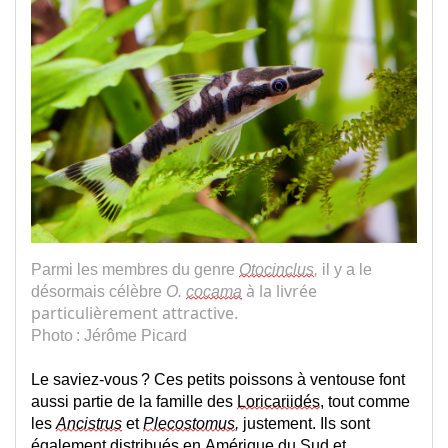
Parmi les membres du genre 
Otocinclus
, 
il y a le 
 à la livrée 
désormais célèbre 
O. 
cocama
particulièrement attractive.
Photo : Jérôme Picard
Le saviez-vous ? Ces petits poissons à ventouse font 
aussi partie de la famille des 
Loricariidés
, tout comme 
les 
Ancistrus
et 
Plecostomus
, 
justement. 
Ils sont 
égalemen
t distribués en Amérique du Sud et 