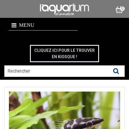
0
MENU
CLIQUEZ ICI POUR LE TROUVER
EN KIOSQUE !
Pu
le
:
21/
D