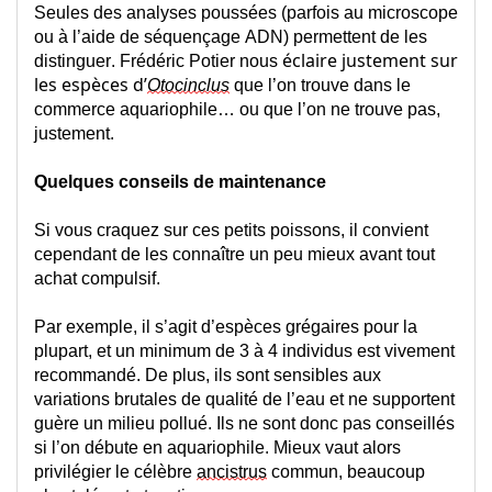
Seules des analyses poussées (parfois au microscope 
ou à l’aide 
de séquençage 
ADN) permettent de 
les 
éclaire justement sur 
distinguer.
 Frédéric Potier nous 
les espèces d’
Otocinclus
qu
e l
’on trouve dans le 
commerce aquariophile… ou qu
e l
’on ne trouve pas
, 
justement
.
Quelques conseils de maintenance
Si vous craquez sur ces petits poissons, il convient 
cependant 
de 
les connaître un peu mieux avant tout 
achat compulsif.
Par exemple, il s’agit d’espèces grégaires pour la 
plupart, et un minimum de 3 à 4 individus est vivement 
recommandé. De plus, 
ils sont sensibles aux 
variations brutales de qualité de l’eau et ne supportent 
guère
 un milieu pollué.
 Ils 
ne sont donc 
pas 
conseillés
si l’on 
débute 
en aquariophile. Mieux vaut alors 
privilégier le célèbre 
ancistrus
 commun, beaucoup 