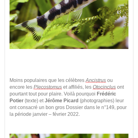
v
d
le
n
-
Cat
:
Tou
les
arti
Moins populaires que les célèbres 
Ancistrus
 ou 
encore les 
Plecostomus
et affiliés, les 
Otocinclus
 ont 
pourtant tout pour plaire. Voilà pourquoi 
Frédéric 
Potier
 (texte)
 et 
Jérôme Picard
 (photographies)
 leur 
ont consacré un bon gros Dossier dans le n°14
9, pour 
la période 
janvier – février 
2022
.
.