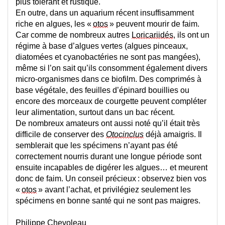
plus tolérant et rustique.
En outre
, dans un aquarium récent insuffisamment 
riche en algues, les « 
otos
 » peuvent mourir de faim. 
Car c
omme de nombreux autres 
Loricariidés
, 
ils ont
 un 
régime à base d’algues
 vertes (algues pinceaux, 
diatomées et cyanobactéries ne sont pas mangées)
, 
même si l’on sait qu’ils consomment également divers 
micro-organismes dans 
ce biofilm.
Des comprimés à 
base végétale, des feuilles d’épinard bouilli
e
s ou 
encore des morceaux 
de courgette peuvent compléter 
leur alimentation, surtout 
dans un bac récent.
De nombreux amateurs ont aussi noté qu’il était très 
difficile de conserver des 
Otocinclus
 déjà amaigris. Il 
semblerait que les spécimens n’ayant pas été 
correctement nourris durant une longue période sont 
ensuite incapables de digérer les algues… et meurent 
donc de faim.
 Un conseil précieux : observez bien 
vos
« 
otos
 »
 avant 
l’
achat, et privilégiez 
seulement 
les 
spécimens 
en bonne santé qui ne 
sont pas maigres
.
Philippe 
Chevoleau