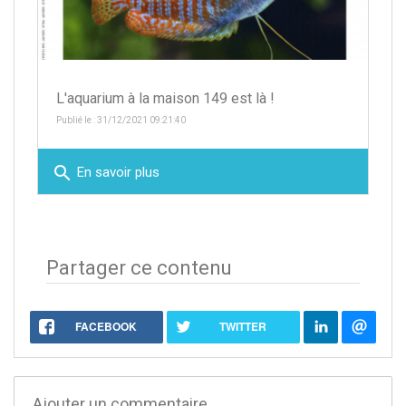
L'aquarium à la maison 149 est là !
Publié le : 31/12/2021 09:21:40
search
En savoir plus
Partager ce contenu
FACEBOOK
TWITTER
Ajouter un commentaire