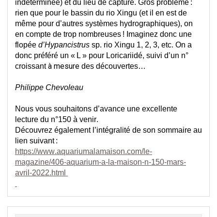
indéterminée)
 et du lieu de capture. Gros problème : 
rien que pour 
le ba
ssin du rio Xingu 
(et il en 
est
 de 
même pour d’autres systèmes hydrographiques), on 
en compt
e
 de trop nombreuses ! 
Imaginez
 donc
 une 
flopée
d’
Hypancistrus
sp
. 
rio
 Xingu 1, 2, 3, etc. On a 
donc préféré un « L »
 pour Loricariidé, suivi d’un
n° 
à mesure
croissant 
 des découvertes…
Philippe Chevoleau
Nous vous souhaitons d’avance une excellente 
lecture du n°150 à venir. 
Découvrez également 
l’intégralité de 
son sommaire au 
lien suivant :
https://www.aquariumalamaison.com/le-
magazine/406-aquarium-a-la-maison-n-150-mars-
avril-2022.html