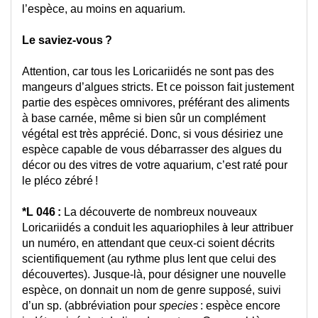
l’espèce, au moins en aquarium.
Le saviez-vous ?
Attention, car tous les Loricariidés ne sont pas des 
mangeurs d’algues
 stricts
. Et 
ce poisson
fait justement 
partie des 
espèces 
omnivores, préférant d
es 
aliments 
à base carnée, même si bien sûr un complément 
végétal est 
très
 apprécié
.
 Donc, si vous désiriez une 
espèce 
capable de vous débarrasser
d
es algues du 
décor ou des vitres de votre aquarium, c’est raté pour 
le 
pléco
 zébré !
*L 046 :
La découverte de 
nombreux 
nouveaux 
à leur 
Loricariidés 
a conduit les aquariophiles 
attribuer
un numéro
,
 en attendant que ceux-ci soient décrits 
scientifique
ment
 (au rythme plus lent que celui des 
découvertes
)
.
Jusque-là
, pour désigner une nouvelle 
espèce, on donnait un nom de genre supposé, suivi 
d’un 
sp
. (
abbréviation
 pour 
species
: espèce encore 