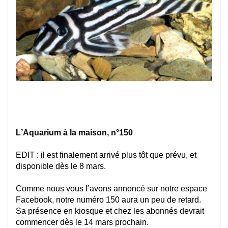
à
la
m
n
-
Cat
:
Tou
les
arti
L’Aquarium à la maison, n°150
EDIT : il est finalement arrivé plus tôt que prévu, et 
disponible dès le 8 mars.
Comme nous vous l’avons annoncé sur notre espace 
Facebook, notre numéro 150 aura un peu de retard. 
Sa présence en kiosque et chez les abonnés devrait 
commencer dès le 14 mars prochain.