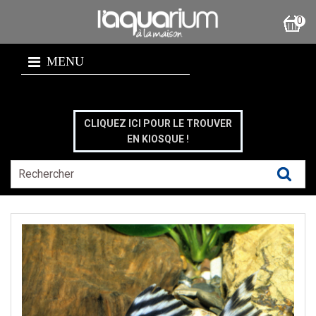
0
MENU
CLIQUEZ ICI POUR LE TROUVER
EN KIOSQUE !
Pu
le
:
03/
L