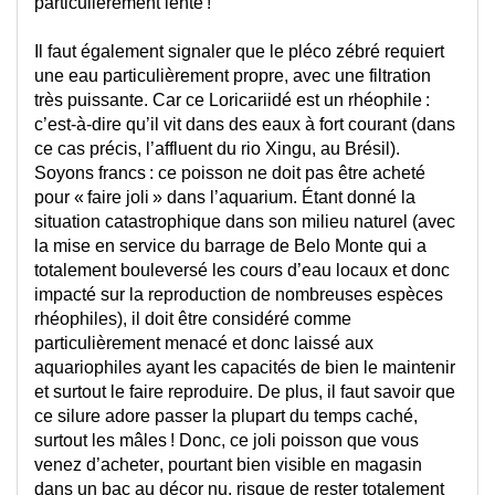
particulièrement lente !
Il faut également signaler que le 
pléco
 zébré requiert 
une eau particulièrement propre, avec une filtration 
très 
puissante. Car ce Loricariidé est 
un 
rhéophile : 
c’est-à-dire qu’i
l 
vit dans 
d
es eaux à fort courant 
(dans 
ce cas précis, l’
affluent du rio Xingu, au Brésil
)
.
Soyons francs : ce poisson ne doit pas être acheté 
pour « faire joli » dans l’aquarium. Étant donné la 
situation catastrophique dans son milieu naturel (avec 
la mise en service du barrage de 
Belo
 Monte qui a 
totalement bouleversé les cours d’eau locaux et donc 
impacté sur la reproduction de nombreuses espèces 
rhéophiles), il 
doit être considéré comme 
particulièrement menacé et donc laissé aux 
aquariophiles ayant les capacités de bien le maintenir 
et surtout le faire reproduire. De plus, il faut savoir que 
ce silure adore passer la plupart du temps caché, 
surtout les mâles ! Donc, 
ce
 joli poisson
 que vous 
venez d’acheter
, pourtant bien visible en magasin 
dans un bac au décor nu, risque de rester
 totalement 