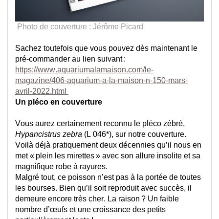
 Photo de couverture : Jérôme Picard
Sachez toutefois que vous pouvez dès maintenant 
le 
pré-commander
 au lien suivant :
https://www.aquariumalamaison.com/le-
magazine/406-aquarium-a-la-maison-n-150-mars-
avril-2022.html
Un 
pléco
 en 
couverture
Vous
 aurez certainement reconnu le 
pléco
 zébré, 
Hypancistrus
zebra
 (L 046*)
, sur notre couverture
. 
Voilà déjà
 pratiquement
 deux décennies qu’il nous en 
met « plein les mirettes » avec son allure insolite et sa 
magnifique robe à rayures.
Malgré tout, ce poisson n’est pas à la portée de toutes 
les bourses. Bien qu’il soit reproduit avec succès, il 
demeure encore très cher. La raison ? Un faible 
nombre d’œufs et une croissance des petits 