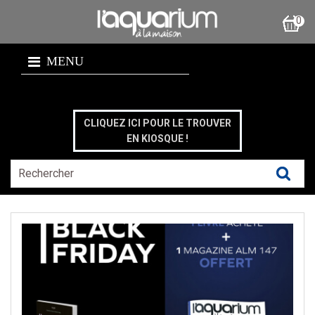
0
MENU
CLIQUEZ ICI POUR LE TROUVER
EN KIOSQUE !
Pu
le
:
25/
N