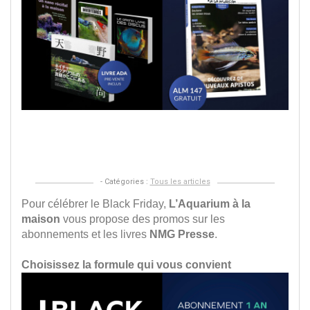
p
un
m
4
of
p
le
B
Fr
!
- Catégories :
Tous les articles
Pour célébrer le Black Friday,
L’Aquarium à la
maison
vous propose des promos sur les
abonnements et les livres
NMG Presse
.
Choisissez la formule qui vous convient