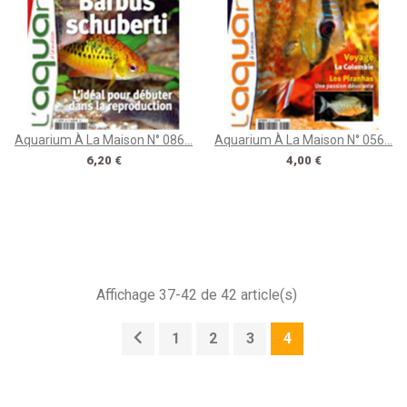
Aquarium À La Maison N° 086...
Aquarium À La Maison N° 056...
Prix
Prix
6,20 €
4,00 €
Affichage 37-42 de 42 article(s)

1
2
3
4