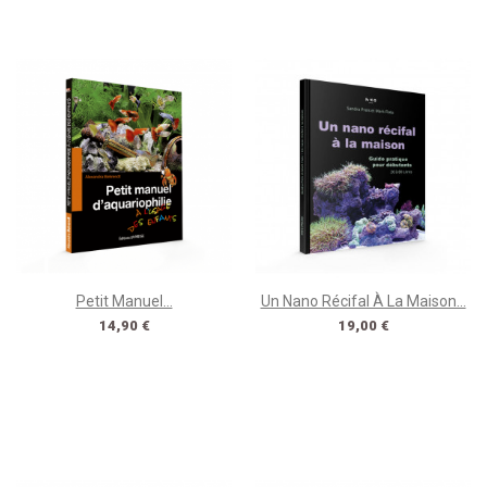
Petit Manuel...
Un Nano Récifal À La Maison...
Prix
Prix
14,90 €
19,00 €