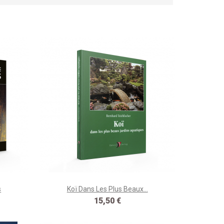
s
Koï Dans Les Plus Beaux...
Prix
15,50 €