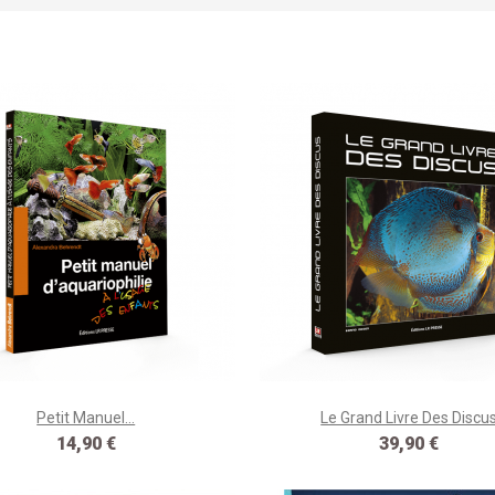
Petit Manuel...
Le Grand Livre Des Discu
Prix
Prix
14,90 €
39,90 €