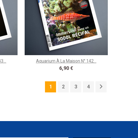
3...
Aquarium À La Maison N° 142...
Prix
6,90 €

1
2
3
4