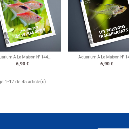
arium À La Maison N° 144...
Aquarium À La Maison N° 14
Prix
Prix
6,90 €
6,90 €
ge 1-12 de 45 article(s)