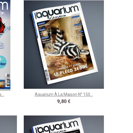
...
Aquarium À La Maison N° 150...
Prix
9,80 €