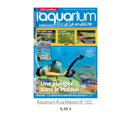
Aquarium À La Maison N° 103...
Prix
5,95 €