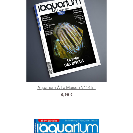
Aquarium À La Maison N° 145...
Prix
6,90 €