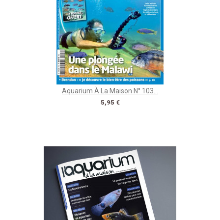
Aquarium À La Maison N° 103...
Prix
5,95 €