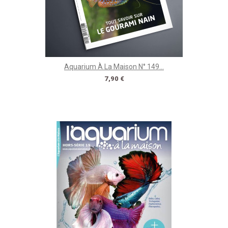
Aquarium À La Maison N° 149...
Prix
7,90 €