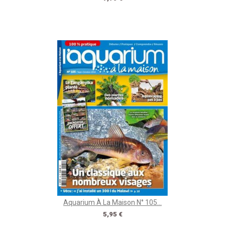
Aquarium À La Maison N° 105...
Prix
5,95 €