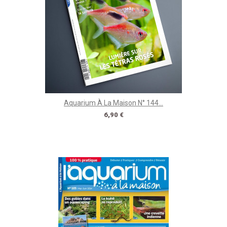
Aquarium À La Maison N° 144...
Prix
6,90 €