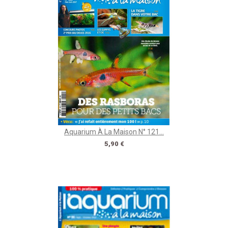
Aquarium À La Maison N° 121...
Prix
5,90 €