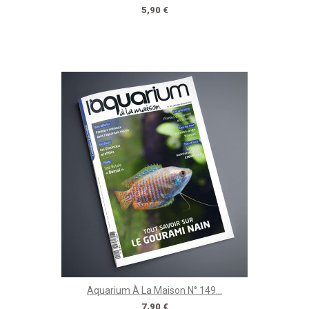
Prix
5,90 €
Aquarium À La Maison N° 149...
Prix
7,90 €