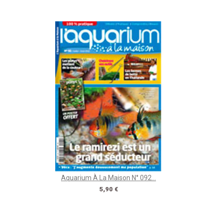
Aquarium À La Maison N° 092...
Prix
5,90 €