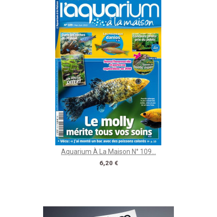
Aquarium À La Maison N° 109...
Prix
6,20 €