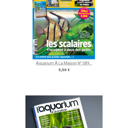
Aquarium À La Maison N° 089...
Prix
5,50 €