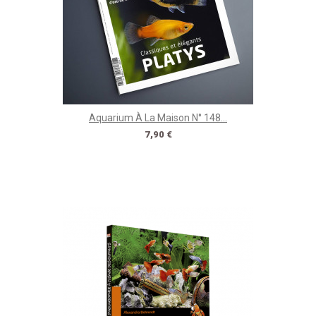
Aquarium À La Maison N° 148...
Prix
7,90 €