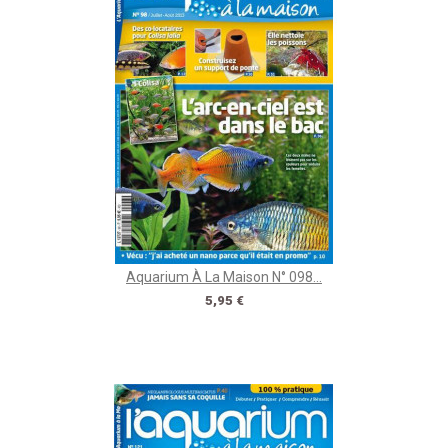
Aquarium À La Maison N° 098...
Prix
5,95 €