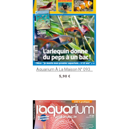
Aquarium À La Maison N° 093...
Prix
5,90 €