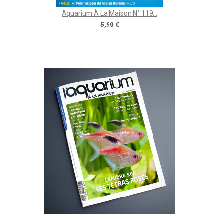
Aquarium À La Maison N° 119...
Prix
5,90 €