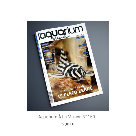
Aquarium À La Maison N° 150...
Prix
9,80 €