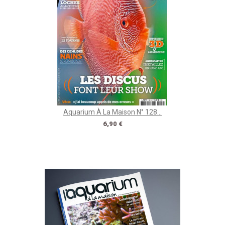
Aquarium À La Maison N° 128...
Prix
6,90 €