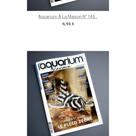
Aquarium À La Maison N° 145...
Prix
6,90 €