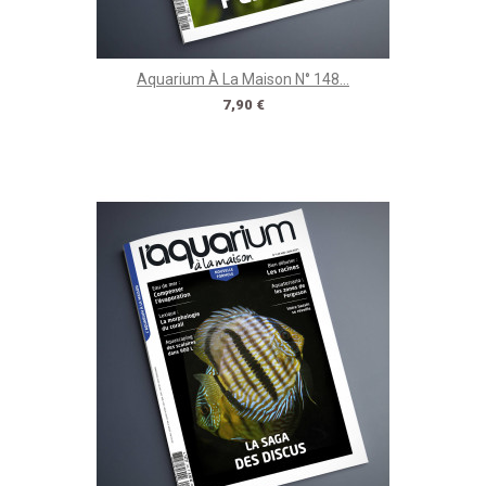
Aquarium À La Maison N° 148...
Prix
7,90 €