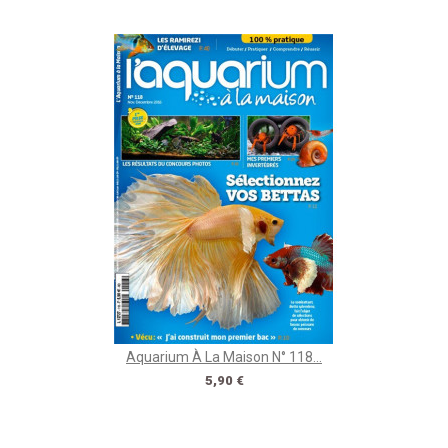
Aquarium À La Maison N° 118...
Prix
5,90 €