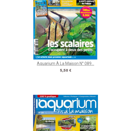
Aquarium À La Maison N° 089...
Prix
5,50 €