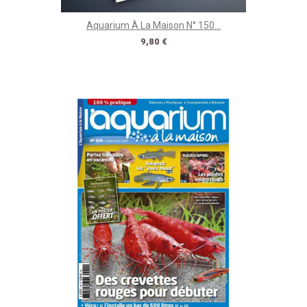
Aquarium À La Maison N° 150...
Prix
9,80 €