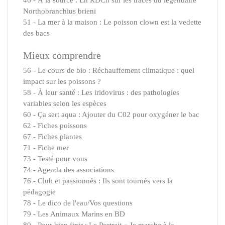
46 - À la source : En RDCn sur les traces du légendaire
Northobranchius brieni
51 - La mer à la maison : Le poisson clown est la vedette
des bacs
Mieux comprendre
56 - Le cours de bio : Réchauffement climatique : quel
impact sur les poissons ?
58 - À leur santé : Les iridovirus : des pathologies
variables selon les espèces
60 - Ça sert aqua : Ajouter du C02 pour oxygéner le bac
62 - Fiches poissons
67 - Fiches plantes
71 - Fiche mer
73 - Testé pour vous
74 - Agenda des associations
76 - Club et passionnés : Ils sont tournés vers la
pédagogie
78 - Le dico de l'eau/Vos questions
79 - Les Animaux Marins en BD