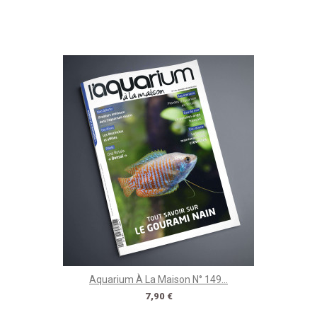
Aquarium À La Maison N° 149...
Prix
7,90 €