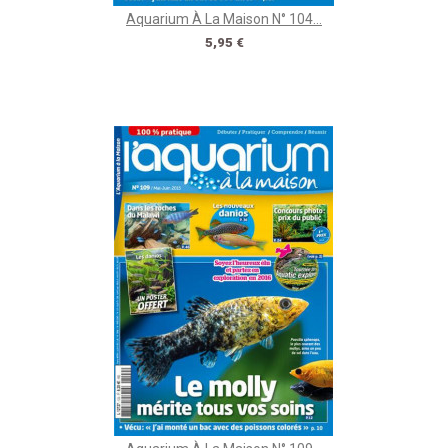
Aquarium À La Maison N° 104...
Prix
5,95 €