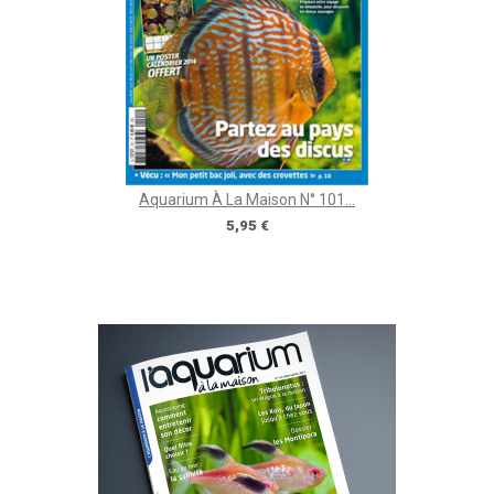
Aquarium À La Maison N° 101...
Prix
5,95 €