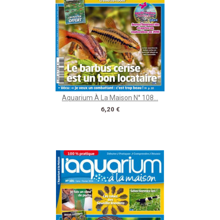
Aquarium À La Maison N° 108...
Prix
6,20 €