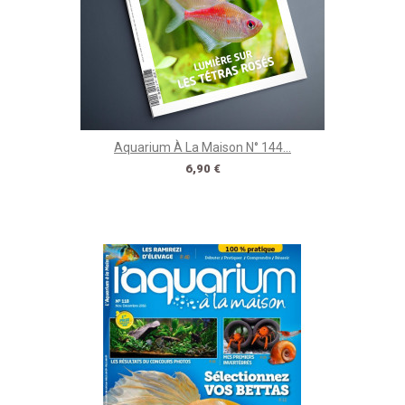
Aquarium À La Maison N° 144...
Prix
6,90 €