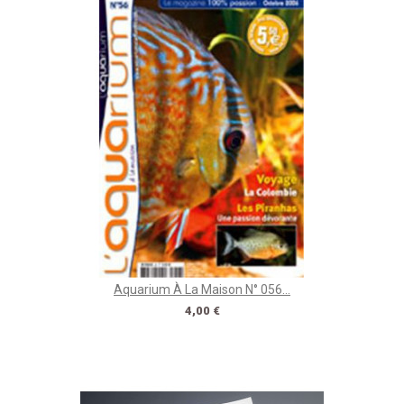
Aquarium À La Maison N° 056...
Prix
4,00 €