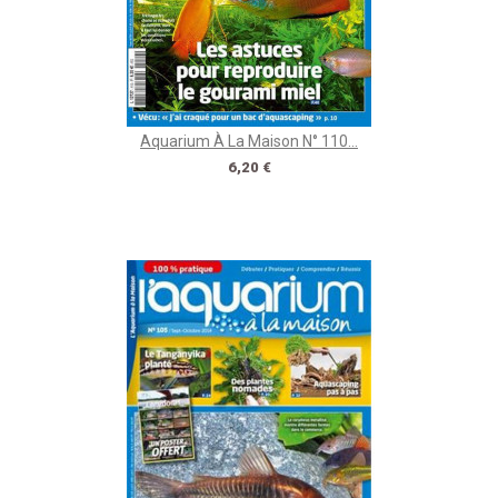
Aquarium À La Maison N° 110...
Prix
6,20 €