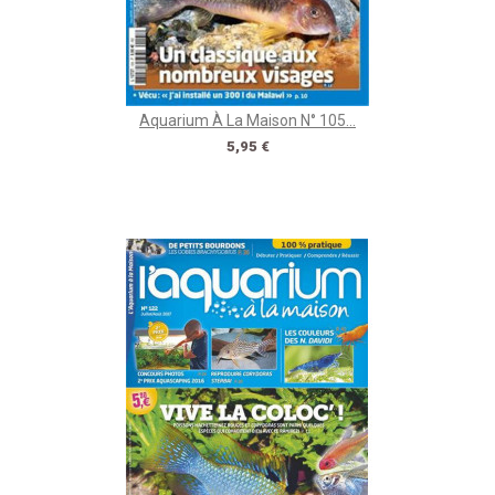
Aquarium À La Maison N° 105...
Prix
5,95 €