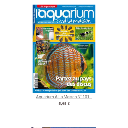
Aquarium À La Maison N° 101...
Prix
5,95 €