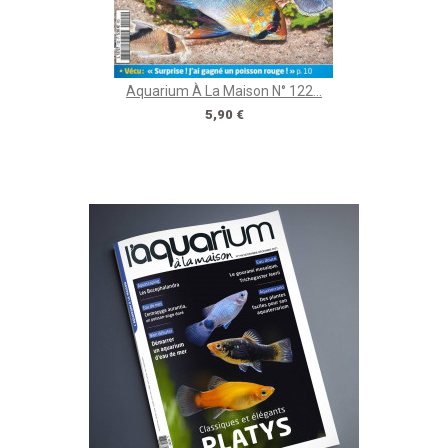
Aquarium À La Maison N° 122...
Prix
5,90 €