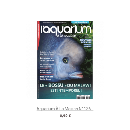
Aquarium À La Maison N° 136...
Prix
6,90 €