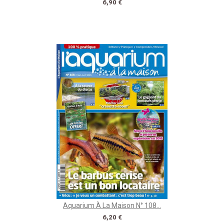
Prix
6,90 €
Aquarium À La Maison N° 108...
Prix
6,20 €