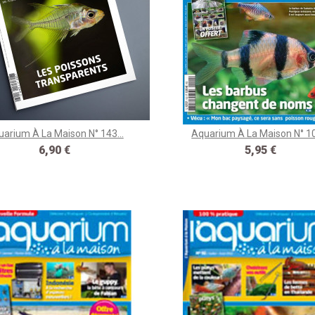
arium À La Maison N° 143...
Aquarium À La Maison N° 10
Prix
Prix
6,90 €
5,95 €