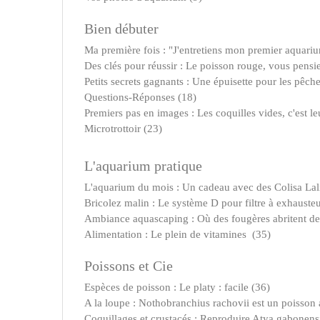
Bien débuter
Ma première fois : "J'entretiens mon premier aquari
Des clés pour réussir : Le poisson rouge, vous pensie
Petits secrets gagnants : Une épuisette pour les pêche
Questions-Réponses (18)
Premiers pas en images : Les coquilles vides, c'est le
Microtrottoir (23)
L'aquarium pratique
L'aquarium du mois : Un cadeau avec des Colisa Lal
Bricolez malin : Le système D pour filtre à exhausteu
Ambiance aquascaping : Où des fougères abritent des
Alimentation : Le plein de vitamines (35)
Poissons et Cie
Espèces de poisson : Le platy : facile (36)
A la loupe : Nothobranchius rachovii est un poisson
Coquillages et crustacés : Reproduire Atya gabonensis :