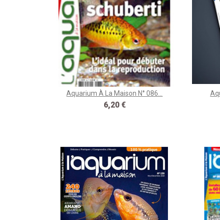
Aquarium À La Maison N° 086...
Aqu
Prix
6,20 €