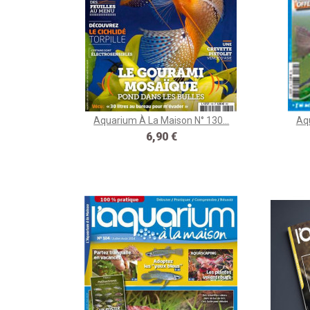
Aquarium À La Maison N° 130...
Aqu
Prix
6,90 €