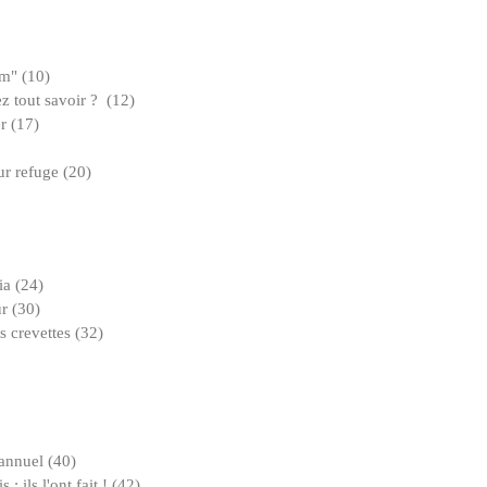
um" (10)
z tout savoir ? (12)
r (17)
ur refuge (20)
ia (24)
r (30)
 crevettes (32)
 annuel (40)
 ils l'ont fait ! (42)