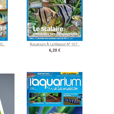
2...
Aquarium À La Maison N° 107...
Prix
6,20 €